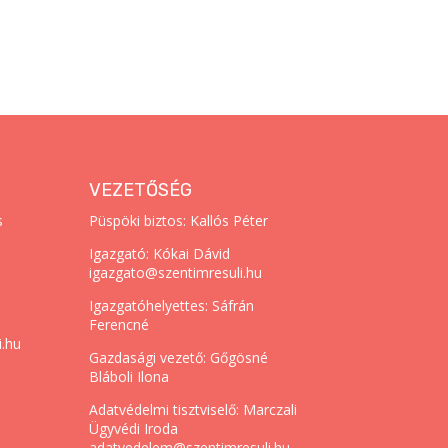
VEZETŐSÉG
s
Püspöki biztos: Kallós Péter
Igazgató: Kókai Dávid
igazgato@szentimresuli.hu
Igazgatóhelyettes: Sáfrán
Ferencné
i.hu
Gazdasági vezető: Gőgösné
Bláboli Ilona
Adatvédelmi tisztviselő: Marczali
Ügyvédi Iroda
adatvedelem@szentimresuli.hu