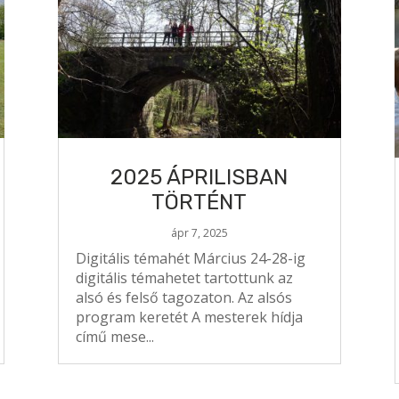
2025 ÁPRILISBAN
TÖRTÉNT
ápr 7, 2025
Digitális témahét Március 24-28-ig
digitális témahetet tartottunk az
alsó és felső tagozaton. Az alsós
program keretét A mesterek hídja
című mese...