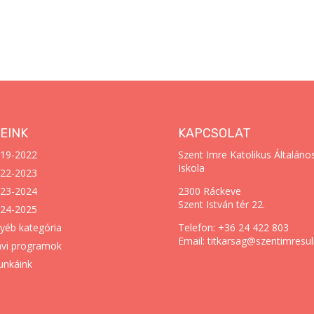
EINK
KAPCSOLAT
19-2022
Szent Imre Katolikus Általáno
Iskola
22-2023
23-2024
2300 Ráckeve
Szent István tér 22.
24-2025
yéb kategória
Telefon: +36 24 422 803
Email: titkarsag@szentimresul
vi programok
nkáink