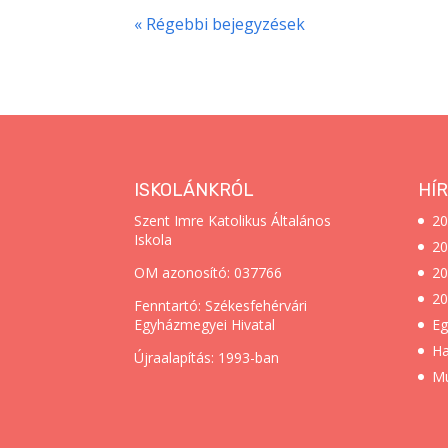
« Régebbi bejegyzések
ISKOLÁNKRÓL
HÍR
Szent Imre Katolikus Általános
20
Iskola
20
OM azonosító: 037766
20
20
Fenntartó: Székesfehérvári
Egyházmegyei Hivatal
Eg
Ha
Újraalapítás: 1993-ban
Mu