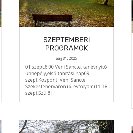
SZEPTEMBERI
PROGRAMOK
aug 31, 2025
01 szept.8:00 Veni Sancte, tanévnyitó
ünnepély,első tanítási nap09
szept.Központi Veni Sancte
Székesfehérváron (6. évfolyam)11-18
szept.Szülői...