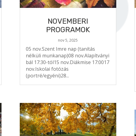
NOVEMBERI
PROGRAMOK
nov 5, 2025
05 nov.Szent Imre nap (tanítás
nélküli munkanap)08 nov.Alapítványi
bál 17:30-tól15 nov.Diákmise 17:0017
nov.Iskolai fotózás
(portré/egyéni)28...