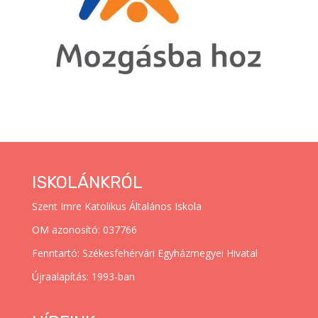
ISKOLÁNKRÓL
Szent Imre Katolikus Általános Iskola
OM azonosító: 037766
Fenntartó: Székesfehérvári Egyházmegyei Hivatal
Újraalapítás: 1993-ban