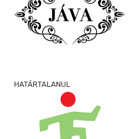
HATÁRTALANUL