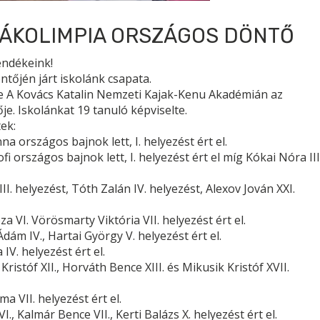
ÁKOLIMPIA ORSZÁGOS DÖNTŐ
endékeink!
tőjén járt iskolánk csapata.
e A Kovács Katalin Nemzeti Kajak-Kenu Akadémián az
. Iskolánkat 19 tanuló képviselte.
ek:
 országos bajnok lett, I. helyezést ért el.
 országos bajnok lett, I. helyezést ért el míg Kókai Nóra III
II. helyezést, Tóth Zalán IV. helyezést, Alexov Jován XXI.
 VI. Vörösmarty Viktória VII. helyezést ért el.
dám IV., Hartai György V. helyezést ért el.
V. helyezést ért el.
istóf XII., Horváth Bence XIII. és Mikusik Kristóf XVII.
 VII. helyezést ért el.
, Kalmár Bence VII., Kerti Balázs X. helyezést ért el.