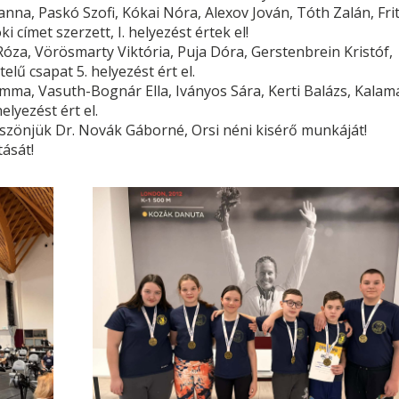
nna, Paskó Szofi, Kókai Nóra, Alexov Jován, Tóth Zalán, Fri
 címet szerzett, I. helyezést értek el!
óza, Vörösmarty Viktória, Puja Dóra, Gerstenbrein Kristóf,
elű csapat 5. helyezést ért el.
Emma, Vasuth-Bognár Ella, Iványos Sára, Kerti Balázs, Kalam
lyezést ért el.
szönjük Dr. Novák Gáborné, Orsi néni kisérő munkáját!
ását!