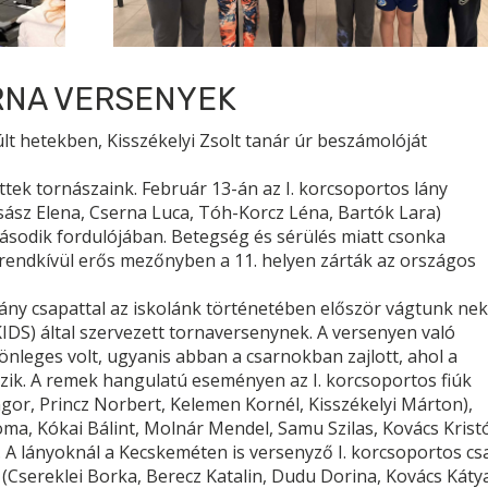
RNA VERSENYEK
lt hetekben, Kisszékelyi Zsolt tanár úr beszámolóját
ettek tornászaink. Február 13-án az I. korcsoportos lány
ász Elena, Cserna Luca, Tóh-Korcz Léna, Bartók Lara)
ásodik fordulójában. Betegség és sérülés miatt csonka
rendkívül erős mezőnyben a 11. helyen zárták az országos
ány csapattal az iskolánk történetében először vágtunk nek
IDS) által szervezett tornaversenynek. A versenyen való
lönleges volt, ugyanis abban a csarnokban zajlott, ahol a
yzik. A remek hangulatú eseményen az I. korcsoportos fiúk
ngor, Princz Norbert, Kelemen Kornél, Kisszékelyi Márton),
Soma, Kókai Bálint, Molnár Mendel, Samu Szilas, Kovács Kristó
A lányoknál a Kecskeméten is versenyző I. korcsoportos cs
 (Csereklei Borka, Berecz Katalin, Dudu Dorina, Kovács Káty