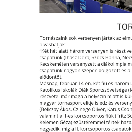
TO
Tornászaink sok versenyen jártak az elmú
olvashatják:
“Két hét alatt három versenyen is részt v
csapatunk (Ihász Dóra, Szűcs Hanna, Necs
Kecskeméten versenyzett a diákolimpia m
csapatunk nagyon szépen dolgozott és a 
elődöntőt.
Másnap, február 14-én, két fiú és három l
Katolikus Iskolák Diák Sportszövetsége (K
részvétel már maga a helyszín miatt is kü
magyar tornasport elitje is edz és versen
(Beliczay Ákos, Czinege Olivér, Katus Cso
valamint a II-es korcsoportos fiúk (Fritz 
Kelemen Géza) ezüstéremmel tértek haza. 
negyedik, míg a II. korcsoportos csapatok