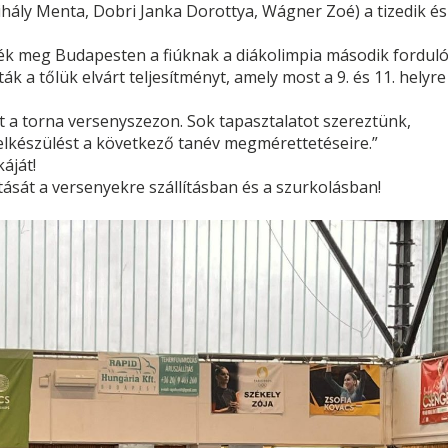
ihály Menta, Dobri Janka Dorottya, Wágner Zoé) a tizedik és
ék meg Budapesten a fiúknak a diákolimpia második forduló
k a tőlük elvárt teljesítményt, amely most a 9. és 11. helyre
t a torna versenyszezon. Sok tapasztalatot szereztünk,
felkészülést a következő tanév megmérettetéseire.”
áját!
ását a versenyekre szállításban és a szurkolásban!