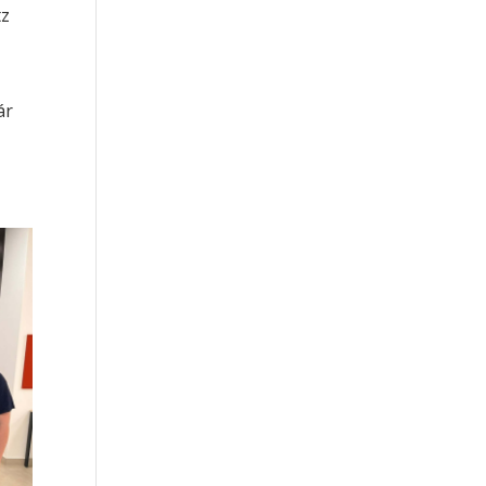
tz
ár