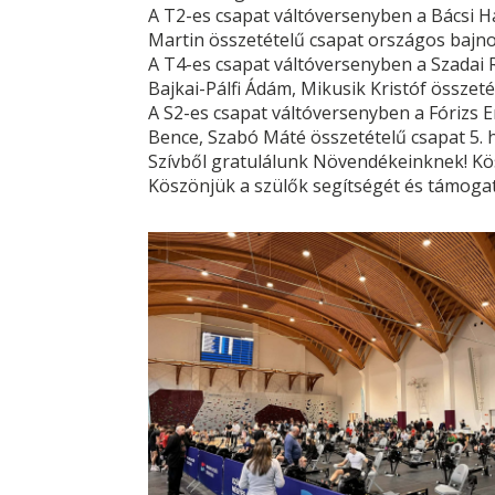
A T2-es csapat váltóversenyben a Bácsi Ha
Martin összetételű csapat országos bajnoki
A T4-es csapat váltóversenyben a Szadai R
Bajkai-Pálfi Ádám, Mikusik Kristóf összetét
A S2-es csapat váltóversenyben a Fórizs 
Bence, Szabó Máté összetételű csapat 5. he
Szívből gratulálunk Növendékeinknek! Kö
Köszönjük a szülők segítségét és támogat