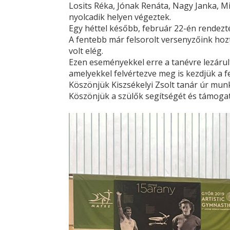
Losits Réka, Jónak Renáta, Nagy Janka, M
nyolcadik helyen végeztek.
Egy héttel később, február 22-én rendezt
A fentebb már felsorolt versenyzőink hoztá
volt elég.
Ezen eseményekkel erre a tanévre lezárul
amelyekkel felvértezve meg is kezdjük a 
Köszönjük Kiszsékelyi Zsolt tanár úr munk
Köszönjük a szülők segítségét és támogat