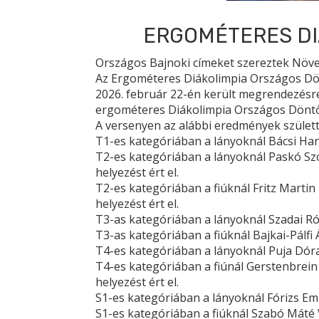
ERGOMÉTERES DI
Országos Bajnoki címeket szereztek Növ
Az Ergométeres Diákolimpia Országos Dön
2026. február 22-én került megrendezésr
ergométeres Diákolimpia Országos Döntője
A versenyen az alábbi eredmények születt
T1-es kategóriában a lányoknál Bácsi Hanna
T2-es kategóriában a lányoknál Paskó Szofi
helyezést ért el.
T2-es kategóriában a fiúknál Fritz Martin I
helyezést ért el.
T3-as kategóriában a lányoknál Szadai Róza
T3-as kategóriában a fiúknál Bajkai-Pálfi Á
T4-es kategóriában a lányoknál Puja Dóra I
T4-es kategóriában a fiúnál Gerstenbrein Kr
helyezést ért el.
S1-es kategóriában a lányoknál Fórizs Emma
S1-es kategóriában a fiúknál Szabó Máté VI.