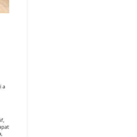
i a
f,
apat
a,