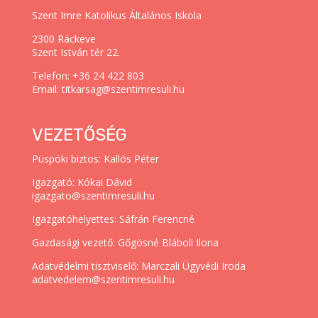
Szent Imre Katolikus Általános Iskola
2300 Ráckeve
Szent István tér 22.
Telefon: +36 24 422 803
Email: titkarsag@szentimresuli.hu
VEZETŐSÉG
Püspöki biztos: Kallós Péter
Igazgató: Kókai Dávid
igazgato@szentimresuli.hu
Igazgatóhelyettes: Sáfrán Ferencné
Gazdasági vezető: Gőgösné Bláboli Ilona
Adatvédelmi tisztviselő: Marczali Ügyvédi Iroda
adatvedelem@szentimresuli.hu