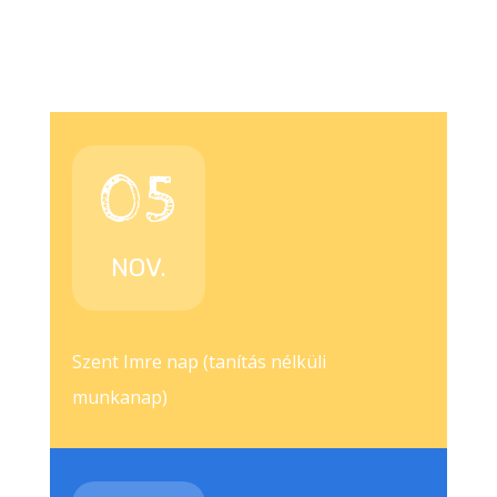
05
NOV.
Szent Imre nap (tanítás nélküli
munkanap)