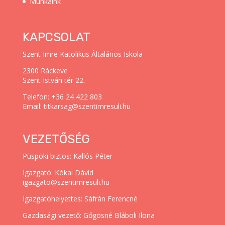
Munkáink
KAPCSOLAT
Szent Imre Katolikus Általános Iskola
2300 Ráckeve
Szent István tér 22.
Telefon: +36 24 422 803
Email: titkarsag@szentimresuli.hu
VEZETŐSÉG
Püspöki biztos: Kallós Péter
Igazgató: Kókai Dávid
igazgato@szentimresuli.hu
Igazgatóhelyettes: Sáfrán Ferencné
Gazdasági vezető: Gőgösné Bláboli Ilona