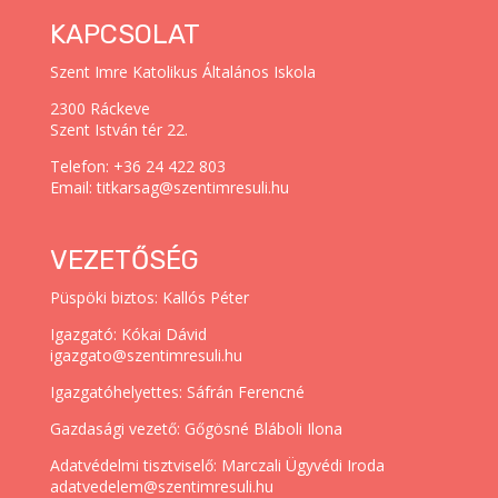
KAPCSOLAT
Szent Imre Katolikus Általános Iskola
2300 Ráckeve
Szent István tér 22.
Telefon: +36 24 422 803
Email: titkarsag@szentimresuli.hu
VEZETŐSÉG
Püspöki biztos: Kallós Péter
Igazgató: Kókai Dávid
igazgato@szentimresuli.hu
Igazgatóhelyettes: Sáfrán Ferencné
Gazdasági vezető: Gőgösné Bláboli Ilona
Adatvédelmi tisztviselő: Marczali Ügyvédi Iroda
adatvedelem@szentimresuli.hu