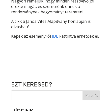
Nagyon reméljük, hogy minden résztvevő jól
érezte magát, és szeretnénk ennek a
rendezvénynek hagyományt teremteni.
A cikk a János Vitéz Alapítvány honlapján is
olvasható.
Képek az eseményről
IDE
kattintva érhetőek el.
EZT KERESED?