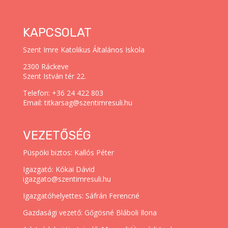
KAPCSOLAT
Szent Imre Katolikus Általános Iskola
2300 Ráckeve
Szent István tér 22.
Telefon: +36 24 422 803
Email: titkarsag@szentimresuli.hu
VEZETŐSÉG
Püspöki biztos: Kallós Péter
Igazgató: Kókai Dávid
igazgato@szentimresuli.hu
Igazgatóhelyettes: Sáfrán Ferencné
Gazdasági vezető: Gőgösné Bláboli Ilona