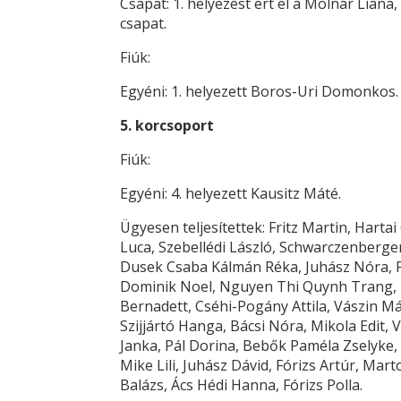
Csapat: 1. helyezést ért el a Molnár Liána,
csapat.
Fiúk:
Egyéni: 1. helyezett Boros-Uri Domonkos.
5. korcsoport
Fiúk:
Egyéni: 4. helyezett Kausitz Máté.
Ügyesen teljesítettek: Fritz Martin, Hart
Luca, Szebellédi László, Schwarczenberge
Dusek Csaba Kálmán Réka, Juhász Nóra, Fr
Dominik Noel, Nguyen Thi Quynh Trang, 
Bernadett, Cséhi-Pogány Attila, Vászin M
Szijjártó Hanga, Bácsi Nóra, Mikola Edit, 
Janka, Pál Dorina, Beb
ő
k Paméla Zselyke, 
Mike Lili, Juhász Dávid, Fórizs Artúr, Mar
Balázs, Ács Hédi Hanna, Fórizs Polla.