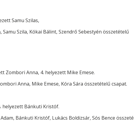
yezett Samu Szilas,
n, Samu Szila, Kókai Bálint, Szendr
ő
Sebestyén összetétel
ű
zett Zombori Anna, 4. helyezett Mike Emese.
, Zombori Anna, Mike Emese, Kóra Sára összetétel
ű
csapat.
 helyezett Bánkuti Kristóf.
e Adam, Bánkuti Kristóf, Lukács Boldizsár, Sós Bence összeté