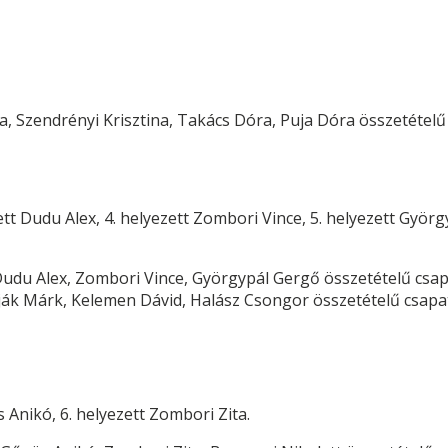
na, Szendrényi Krisztina, Takács Dóra, Puja Dóra összetétel
ű
zett Dudu Alex, 4. helyezett Zombori Vince, 5. helyezett Györg
, Dudu Alex, Zombori Vince, Györgypál Gerg
ő
összetétel
ű
csap
pisják Márk, Kelemen Dávid, Halász Csongor összetétel
ű
csapa
 Anikó, 6. helyezett Zombori Zita.