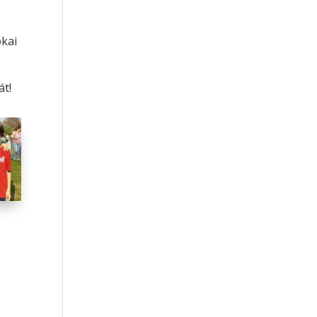
ókai
át!