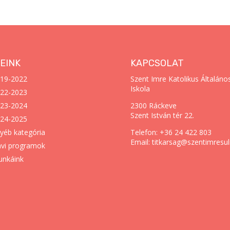
EINK
KAPCSOLAT
19-2022
Szent Imre Katolikus Általáno
Iskola
22-2023
23-2024
2300 Ráckeve
Szent István tér 22.
24-2025
yéb kategória
Telefon: +36 24 422 803
Email: titkarsag@szentimresul
vi programok
nkáink