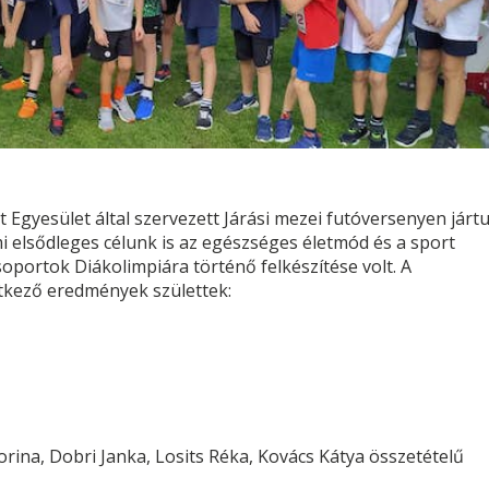
t Egyesület által szervezett Járási mezei futóversenyen járt
i els
ő
dleges célunk is az egészséges életmód és a sport
soportok Diákolimpiára történ
ő
felkészítése volt. A
tkez
ő
eredmények születtek:
orina, Dobri Janka, Losits Réka, Kovács Kátya összetétel
ű