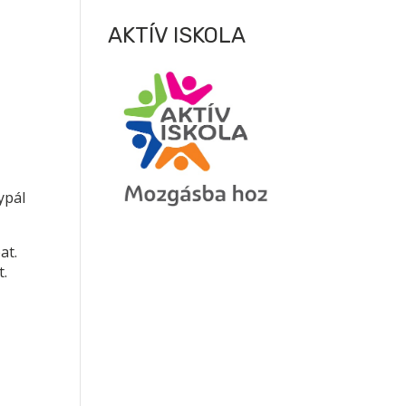
AKTÍV ISKOLA
ypál
at.
t.