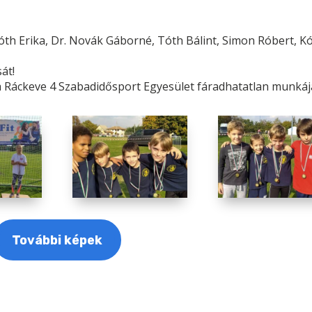
óth Erika, Dr. Novák Gáborné, Tóth Bálint, Simon Róbert, K
át!
a Ráckeve 4 Szabadid
ő
sport Egyesület fáradhatatlan munkáj
További képek