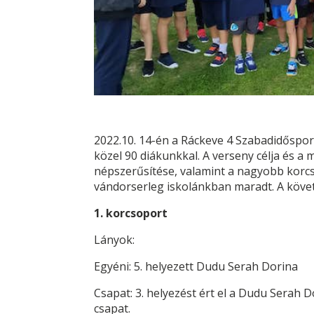
2022.10. 14-én a Ráckeve 4 Szabadid
ő
spor
közel 90 diákunkkal. A verseny célja és a m
népszer
ű
sítése, valamint a nagyobb korc
vándorserleg iskolánkban maradt. A köve
1. korcsoport
Lányok:
Egyéni: 5. helyezett Dudu Serah Dorina
Csapat: 3. helyezést ért el a Dudu Serah D
csapat.