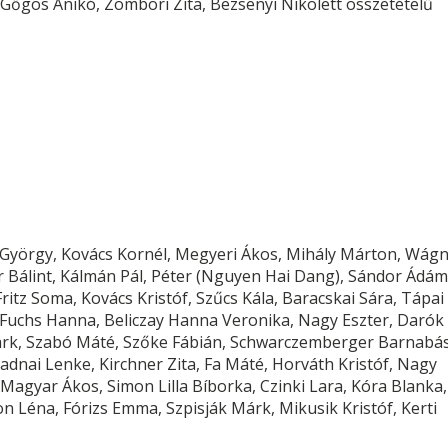
 G
ő
gös Anikó, Zombori Zita, Bezsenyi Nikolett összetétel
ű
ai György, Kovács Kornél, Megyeri Ákos, Mihály Márton, Wág
r Bálint, Kálmán Pál, Péter (Nguyen Hai Dang), Sándor Ádám
itz Soma, Kovács Kristóf, Sz
ű
cs Kála, Baracskai Sára, Tápai
Fuchs Hanna, Beliczay Hanna Veronika, Nagy Eszter, Darók
árk, Szabó Máté, Sz
ő
ke Fábián, Schwarczemberger Barnabás
Vadnai Lenke, Kirchner Zita, Fa Máté, Horváth Kristóf, Nagy
Magyar Ákos, Simon Lilla Bíborka, Czinki Lara, Kóra Blanka,
ton Léna, Fórizs Emma, Szpisják Márk, Mikusik Kristóf, Kerti