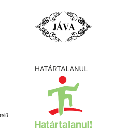
HATÁRTALANUL
tel
ű