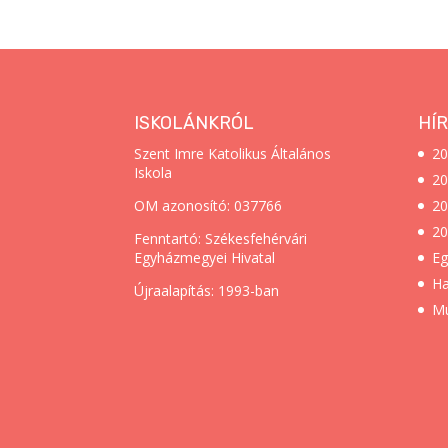
ISKOLÁNKRÓL
HÍR
Szent Imre Katolikus Általános
20
Iskola
20
OM azonosító: 037766
20
20
Fenntartó: Székesfehérvári
Egyházmegyei Hivatal
Eg
Ha
Újraalapítás: 1993-ban
Mu