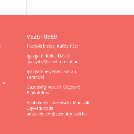
VEZETŐSÉG
s
Püspöki biztos: Kallós Péter
Igazgató: Kókai Dávid
igazgato@szentimresuli.hu
Igazgatóhelyettes: Sáfrán
Ferencné
i.hu
Gazdasági vezető: Gőgösné
Bláboli Ilona
Adatvédelmi tisztviselő: Marczali
Ügyvédi Iroda
adatvedelem@szentimresuli.hu