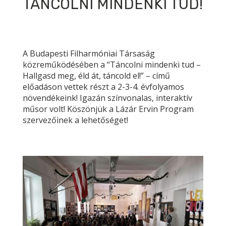
TÁNCOLNI MINDENKI TUD!
A Budapesti Filharmóniai Társaság
közrem
ű
ködésében a “Táncolni mindenki tud –
Hallgasd meg, éld át, táncold el!” – cím
ű
el
ő
adáson vettek részt a 2-3-4. évfolyamos
növendékeink! Igazán színvonalas, interaktív
m
ű
sor volt! Köszönjük a Lázár Ervin Program
szervez
ő
inek a lehet
ő
séget!