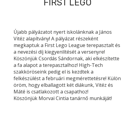
FIRST LEGO
Újabb pályázatot nyert iskolánknak a János
Vitéz alapítvány! A pályázat részeként
megkaptuk a First Lego League terepasztalt és
a nevezési díj kiegyenlítését a versenyre!
Köszönjük Csordás Sándornak, aki elkészítette
a fa alapot a terepasztalhoz! High-Tech
szakköröseink pedig el is kezdtek a
felkészülést a februári megmérettetésre! Külön
öröm, hogy elballagott két diákunk, Vitéz és
Máté is csatlakozott a csapathoz!
Köszönjük Morvai Cintia tanárn
ő
munkáját!