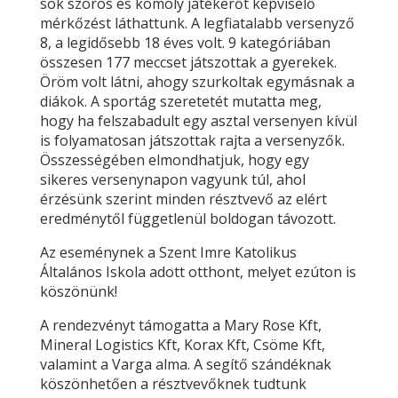
sok szoros és komoly játékerőt képviselő
mérkőzést láthattunk. A legfiatalabb versenyző
8, a legidősebb 18 éves volt. 9 kategóriában
összesen 177 meccset játszottak a gyerekek.
Öröm volt látni, ahogy szurkoltak egymásnak a
diákok. A sportág szeretetét mutatta meg,
hogy ha felszabadult egy asztal versenyen kívül
is folyamatosan játszottak rajta a versenyzők.
Összességében elmondhatjuk, hogy egy
sikeres versenynapon vagyunk túl, ahol
érzésünk szerint minden résztvevő az elért
eredménytől függetlenül boldogan távozott.
Az eseménynek a Szent Imre Katolikus
Általános Iskola adott otthont, melyet ezúton is
köszönünk!
A rendezvényt támogatta a Mary Rose Kft,
Mineral Logistics Kft, Korax Kft, Csöme Kft,
valamint a Varga alma. A segítő szándéknak
köszönhetően a résztvevőknek tudtunk