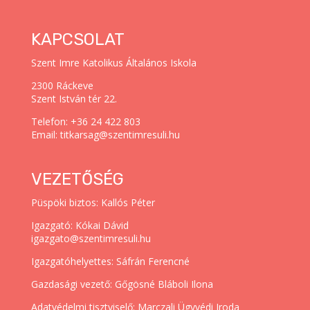
KAPCSOLAT
Szent Imre Katolikus Általános Iskola
2300 Ráckeve
Szent István tér 22.
Telefon: +36 24 422 803
Email: titkarsag@szentimresuli.hu
VEZETŐSÉG
Püspöki biztos: Kallós Péter
Igazgató: Kókai Dávid
igazgato@szentimresuli.hu
Igazgatóhelyettes: Sáfrán Ferencné
Gazdasági vezető: Gőgösné Bláboli Ilona
Adatvédelmi tisztviselő: Marczali Ügyvédi Iroda