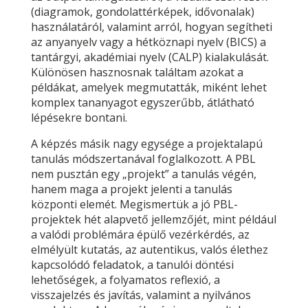
(diagramok, gondolattérképek, idővonalak)
használatáról, valamint arról, hogyan segítheti
az anyanyelv vagy a hétköznapi nyelv (BICS) a
tantárgyi, akadémiai nyelv (CALP) kialakulását.
Különösen hasznosnak találtam azokat a
példákat, amelyek megmutatták, miként lehet
komplex tananyagot egyszerűbb, átlátható
lépésekre bontani.
A képzés másik nagy egysége a projektalapú
tanulás módszertanával foglalkozott. A PBL
nem pusztán egy „projekt” a tanulás végén,
hanem maga a projekt jelenti a tanulás
központi elemét. Megismertük a jó PBL-
projektek hét alapvető jellemzőjét, mint például
a valódi problémára épülő vezérkérdés, az
elmélyült kutatás, az autentikus, valós élethez
kapcsolódó feladatok, a tanulói döntési
lehetőségek, a folyamatos reflexió, a
visszajelzés és javítás, valamint a nyilvános