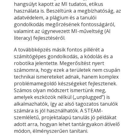
hangsúlyt kapott az MI tudatos, etikus
használata is. Beszéltünk a megbízhatóság, az
adatvédelem, a plágium és a tanulói
gondolkodás megőrzésének fontosságáról,
valamint az úgynevezett MI-műveltség (AI
literacy) fejlesztéséről.
A továbbképzés másik fontos pillérét a
számítógépes gondolkodás, a kódolás és a
robotika jelentette. Megerősítést nyert
számomra, hogy ezek a területek nem csupán
technikai ismereteket adnak, hanem komplex
problémamegoldó készségeket fejlesztenek.
Számos olyan módszert ismertünk meg,
amelyek eszközök nélkül („unplugged”) is
alkalmazhatók, így az alsó tagozatos tanulók
számára is jól használhatók. A STEAM-
szemléletű, projektalapú tanulás jó példákat
adott arra, hogyan lehet tantárgyakon átívelő
módon, élményszerűen tanítani.