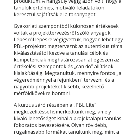
produktum. A hangsúly végig azon volt, hogy a
tanulók értelmes, motiváló feladatokon
keresztül sajátítsák el a tananyagot.
Gyakorlati szempontból különösen értékesek
voltak a projekttervezésről szóló anyagok.
Lépésről lépésre végigvettük, hogyan lehet egy
PBL-projektet megtervezni: az autentikus téma
kiválasztásától kezdve a tanulási célok és
kompetenciák meghatározásán át egészen az
értékelési szempontok és „can do” állítások
kialakításáig. Megtanultuk, mennyire fontos „a
végeredménnyel a fejünkben” tervezni, és a
nagyobb projekteket kisebb, kezelhető
mérföldkövekre bontani.
A kurzus záró részében a „PBL Lite”
megközelítéssel ismerkedtünk meg, amely
kiváló lehetőséget kínál a projektalapú tanulás
fokozatos bevezetésére. Olyan rövidebb,
rugalmasabb formákat tanultunk meg, mint a