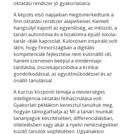
oktatási rendszer jó gyakorlataira.
A képzés első napjaiban megismerkedtünk a
finn oktatási rendszer alapelveivel. Kiemelt
hangsúlyt kapott az egyenlőség, az inklúzió, a
tanári autonómia és a bizalomra épülő iskola–
tanár–diák kapcsolat. Különösen inspiráló volt
látni, hogy Finnországban a digitális
kompetenciák fejlesztése nem különálló cél,
hanem szervesen beépül a mindennapi
tanításba, összekapcsolódva a kritikai
gondolkodással, az együttműködéssel és az
önálló tanulással.
A kurzus központi témája a mesterséges
intelligencia oktatási felhasználása volt.
Gyakorlati példákon keresztül tanultuk meg,
hogyan támogathatja az MI a tanári munkát:
tananyagok készítésében, differenciálásban,
ötletelésben vagy akár a nyelvi nehézségekkel
küzdő tanulók segítésében. Ugyanakkor