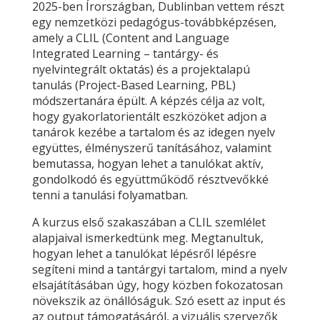
2025-ben Írországban, Dublinban vettem részt
egy nemzetközi pedagógus-továbbképzésen,
amely a CLIL (Content and Language
Integrated Learning – tantárgy- és
nyelvintegrált oktatás) és a projektalapú
tanulás (Project-Based Learning, PBL)
módszertanára épült. A képzés célja az volt,
hogy gyakorlatorientált eszközöket adjon a
tanárok kezébe a tartalom és az idegen nyelv
együttes, élményszerű tanításához, valamint
bemutassa, hogyan lehet a tanulókat aktív,
gondolkodó és együttműködő résztvevőkké
tenni a tanulási folyamatban.
A kurzus első szakaszában a CLIL szemlélet
alapjaival ismerkedtünk meg. Megtanultuk,
hogyan lehet a tanulókat lépésről lépésre
segíteni mind a tantárgyi tartalom, mind a nyelv
elsajátításában úgy, hogy közben fokozatosan
növekszik az önállóságuk. Szó esett az input és
az output támogatásáról, a vizuális szervezők