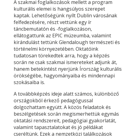
A szakmai foglalkozások mellett a program
kulturális elemei is hangsúlyos szerepet
kaptak. Lehetőségünk nyílt Dublin városának
felfedezésére, részt vettünk egy ír
táncbemutatón és -foglalkozáson,
ellátogattunk az EPIC múzeumba, valamint
kirándulást tettünk Glendalough természeti és
történelmi környezetében. Oktatóink
tudatosan törekedtek arra, hogy a képzés
során ne csak szakmai ismereteket adjunk át,
hanem betekintést nyerjünk Írország kulturális
örökségébe, hagyományaiba és mindennapi
szokásaiba is.
A továbbképzés ideje alatt számos, különböző
országokból érkező pedagógussal
dolgozhattam együtt. A közös feladatok és
beszélgetések során megismerhettük egymás
oktatási rendszereit, pedagógiai gyakorlatát,
valamint tapasztalatokat és jó példákat
cseréltünk. Ezek a nemzetközi találkozások