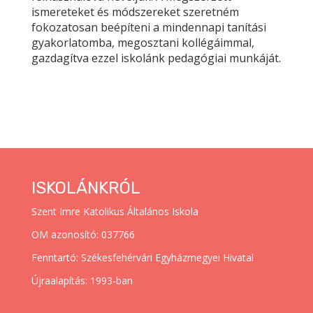
ismereteket és módszereket szeretném
fokozatosan beépíteni a mindennapi tanítási
gyakorlatomba, megosztani kollégáimmal,
gazdagítva ezzel iskolánk pedagógiai munkáját.
ISKOLÁNKRÓL
Szent Imre Katolikus Általános Iskola
OM azonosító: 037766
Fenntartó: Székesfehérvári Egyházmegyei Hivatal
Újraalapítás: 1993-ban