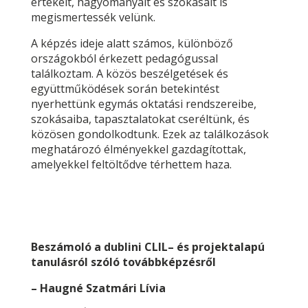
értékeit, hagyományait és szokásait is
megismertessék velünk.
A képzés ideje alatt számos, különböző
országokból érkezett pedagógussal
találkoztam. A közös beszélgetések és
együttműködések során betekintést
nyerhettünk egymás oktatási rendszereibe,
szokásaiba, tapasztalatokat cseréltünk, és
közösen gondolkodtunk. Ezek az találkozások
meghatározó élményekkel gazdagítottak,
amelyekkel feltöltődve térhettem haza.
Beszámoló a dublini CLIL– és projektalapú
tanulásról szóló továbbképzésről
– Haugné Szatmári Lívia