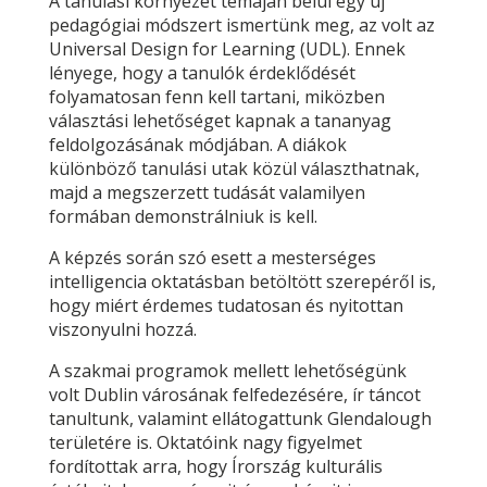
A tanulási környezet témáján belül egy új
pedagógiai módszert ismertünk meg, az volt az
Universal Design for Learning (UDL). Ennek
lényege, hogy a tanulók érdeklődését
folyamatosan fenn kell tartani, miközben
választási lehetőséget kapnak a tananyag
feldolgozásának módjában. A diákok
különböző tanulási utak közül választhatnak,
majd a megszerzett tudását valamilyen
formában demonstrálniuk is kell.
A képzés során szó esett a mesterséges
intelligencia oktatásban betöltött szerepéről is,
hogy miért érdemes tudatosan és nyitottan
viszonyulni hozzá.
A szakmai programok mellett lehetőségünk
volt Dublin városának felfedezésére, ír táncot
tanultunk, valamint ellátogattunk Glendalough
területére is. Oktatóink nagy figyelmet
fordítottak arra, hogy Írország kulturális