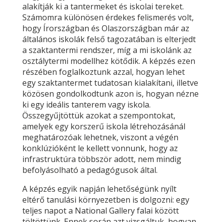
alakítják ki a tantermeket és iskolai tereket.
Számomra különösen érdekes felismerés volt,
hogy Írországban és Olaszországban már az
általános iskolák felső tagozatában is elterjedt
a szaktantermi rendszer, míg a mi iskolánk az
osztálytermi modellhez kötődik. A képzés ezen
részében foglalkoztunk azzal, hogyan lehet
egy szaktantermet tudatosan kialakítani, illetve
közösen gondolkodtunk azon is, hogyan nézne
ki egy ideális tanterem vagy iskola.
Összegyűjtöttük azokat a szempontokat,
amelyek egy korszerű iskola létrehozásánál
meghatározóak lehetnek, viszont a végén
konklúzióként le kellett vonnunk, hogy az
infrastruktúra többször adott, nem mindig
befolyásolható a pedagógusok által.
A képzés egyik napján lehetőségünk nyílt
eltérő tanulási környezetben is dolgozni: egy
teljes napot a National Gallery falai között
töltöttünk. Ennek során azt vizsgáltuk, hogyan