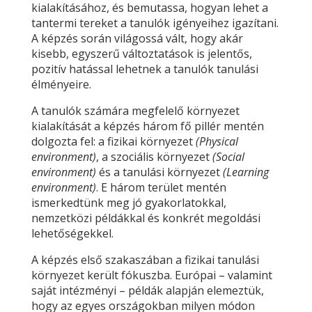
kialakításához, és bemutassa, hogyan lehet a
tantermi tereket a tanulók igényeihez igazítani.
A képzés során világossá vált, hogy akár
kisebb, egyszerű változtatások is jelentős,
pozitív hatással lehetnek a tanulók tanulási
élményeire.
A tanulók számára megfelelő környezet
kialakítását a képzés három fő pillér mentén
dolgozta fel: a fizikai környezet
(Physical
environment)
, a szociális környezet
(Social
environment)
és a tanulási környezet
(Learning
environment)
. E három terület mentén
ismerkedtünk meg jó gyakorlatokkal,
nemzetközi példákkal és konkrét megoldási
lehetőségekkel.
A képzés első szakaszában a fizikai tanulási
környezet került fókuszba. Európai – valamint
saját intézményi – példák alapján elemeztük,
hogy az egyes országokban milyen módon