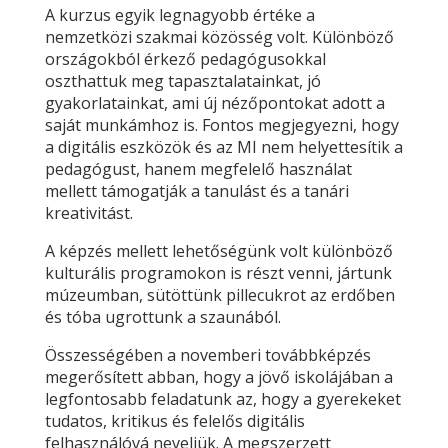
A kurzus egyik legnagyobb értéke a
nemzetközi szakmai közösség volt. Különböző
országokból érkező pedagógusokkal
oszthattuk meg tapasztalatainkat, jó
gyakorlatainkat, ami új nézőpontokat adott a
saját munkámhoz is. Fontos megjegyezni, hogy
a digitális eszközök és az MI nem helyettesítik a
pedagógust, hanem megfelelő használat
mellett támogatják a tanulást és a tanári
kreativitást.
A képzés mellett lehetőségünk volt különböző
kulturális programokon is részt venni, jártunk
múzeumban, sütöttünk pillecukrot az erdőben
és tóba ugrottunk a szaunából.
Összességében a novemberi továbbképzés
megerősített abban, hogy a jövő iskolájában a
legfontosabb feladatunk az, hogy a gyerekeket
tudatos, kritikus és felelős digitális
felhasználóvá neveljük. A megszerzett