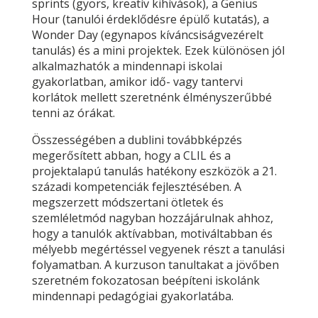
sprints (gyors, kreatív kihívások), a Genius
Hour (tanulói érdeklődésre épülő kutatás), a
Wonder Day (egynapos kíváncsiságvezérelt
tanulás) és a mini projektek. Ezek különösen jól
alkalmazhatók a mindennapi iskolai
gyakorlatban, amikor idő- vagy tantervi
korlátok mellett szeretnénk élményszerűbbé
tenni az órákat.
Összességében a dublini továbbképzés
megerősített abban, hogy a CLIL és a
projektalapú tanulás hatékony eszközök a 21.
századi kompetenciák fejlesztésében. A
megszerzett módszertani ötletek és
szemléletmód nagyban hozzájárulnak ahhoz,
hogy a tanulók aktívabban, motiváltabban és
mélyebb megértéssel vegyenek részt a tanulási
folyamatban. A kurzuson tanultakat a jövőben
szeretném fokozatosan beépíteni iskolánk
mindennapi pedagógiai gyakorlatába.